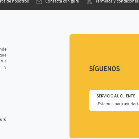
rca de nosotros
Contacta con gurú
Términos y condiciones
ande
 que
tus
r y
SÍGUENOS
SERVICIO AL CLIENTE
¡Estamos para ayudarte
gurú