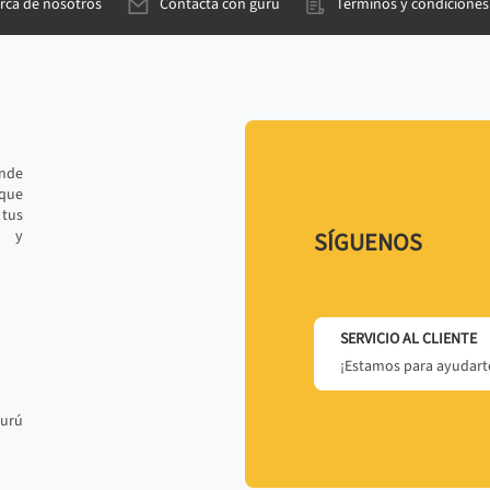
rca de nosotros
Contacta con gurú
Términos y condiciones
ande
 que
tus
r y
SÍGUENOS
SERVICIO AL CLIENTE
¡Estamos para ayudarte
gurú