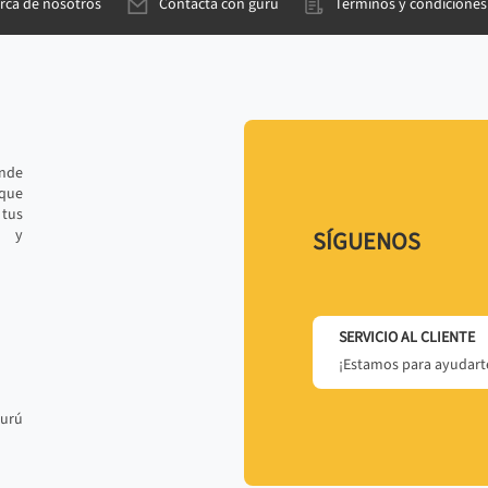
rca de nosotros
Contacta con gurú
Términos y condiciones
ande
 que
tus
r y
SÍGUENOS
SERVICIO AL CLIENTE
¡Estamos para ayudarte
gurú