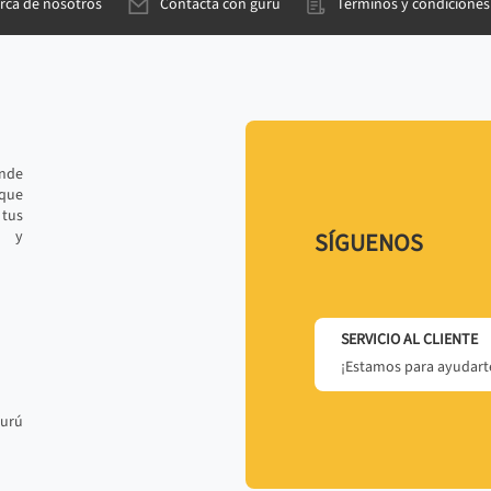
rca de nosotros
Contacta con gurú
Términos y condiciones
ande
 que
tus
r y
SÍGUENOS
SERVICIO AL CLIENTE
¡Estamos para ayudarte
gurú