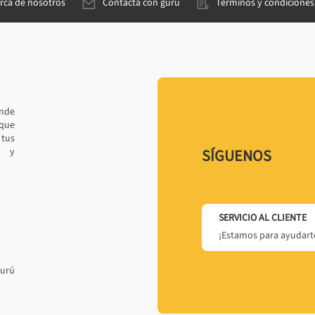
rca de nosotros
Contacta con gurú
Términos y condiciones
ande
 que
tus
r y
SÍGUENOS
SERVICIO AL CLIENTE
¡Estamos para ayudarte
gurú