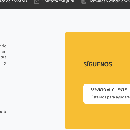
rca de nosotros
Contacta con gurú
Términos y condiciones
ande
 que
tus
r y
SÍGUENOS
SERVICIO AL CLIENTE
¡Estamos para ayudarte
gurú