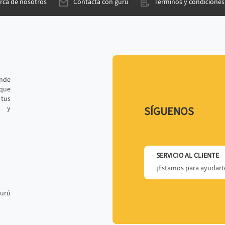
rca de nosotros
Contacta con gurú
Términos y condiciones
ande
 que
tus
r y
SÍGUENOS
SERVICIO AL CLIENTE
¡Estamos para ayudarte
gurú