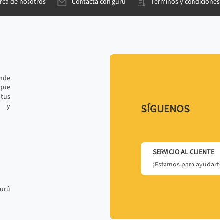
rca de nosotros
Contacta con gurú
Términos y condiciones
ande
 que
tus
r y
SÍGUENOS
SERVICIO AL CLIENTE
¡Estamos para ayudarte
gurú