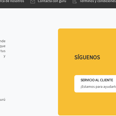
rca de nosotros
Contacta con gurú
Términos y condiciones
ande
 que
tus
r y
SÍGUENOS
SERVICIO AL CLIENTE
¡Estamos para ayudarte
gurú