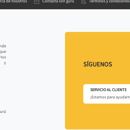
rca de nosotros
Contacta con gurú
Términos y condiciones
ande
 que
tus
r y
SÍGUENOS
SERVICIO AL CLIENTE
¡Estamos para ayudarte
gurú