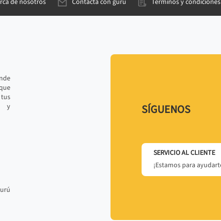
rca de nosotros
Contacta con gurú
Términos y condiciones
ande
 que
tus
r y
SÍGUENOS
SERVICIO AL CLIENTE
¡Estamos para ayudarte
gurú