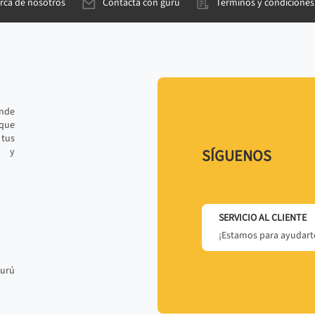
rca de nosotros
Contacta con gurú
Términos y condiciones
ande
 que
tus
r y
SÍGUENOS
SERVICIO AL CLIENTE
¡Estamos para ayudarte
gurú