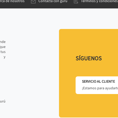
rca de nosotros
Contacta con gurú
Términos y condiciones
ande
 que
tus
r y
SÍGUENOS
SERVICIO AL CLIENTE
¡Estamos para ayudarte
gurú