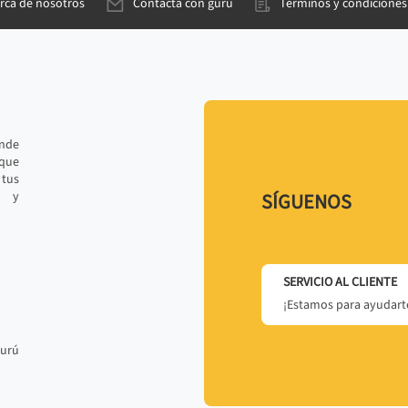
rca de nosotros
Contacta con gurú
Términos y condiciones
ande
 que
tus
r y
SÍGUENOS
SERVICIO AL CLIENTE
¡Estamos para ayudarte
gurú