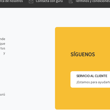
rca de nosotros
Contacta con gurú
Términos y condiciones
ande
 que
tus
r y
SÍGUENOS
SERVICIO AL CLIENTE
¡Estamos para ayudarte
gurú