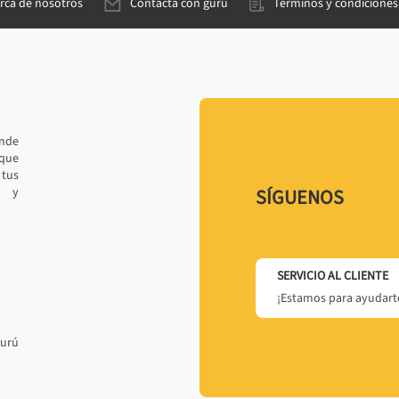
rca de nosotros
Contacta con gurú
Términos y condiciones
ande
 que
tus
r y
SÍGUENOS
SERVICIO AL CLIENTE
¡Estamos para ayudarte
gurú