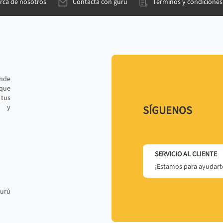
rca de nosotros
Contacta con gurú
Términos y condiciones
ande
 que
tus
r y
SÍGUENOS
SERVICIO AL CLIENTE
¡Estamos para ayudarte
gurú