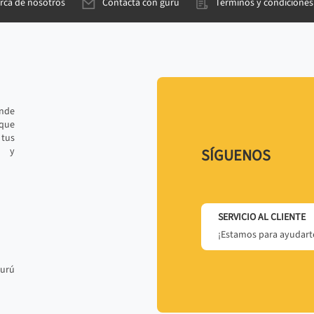
rca de nosotros
Contacta con gurú
Términos y condiciones
ande
 que
tus
r y
SÍGUENOS
SERVICIO AL CLIENTE
¡Estamos para ayudarte
gurú