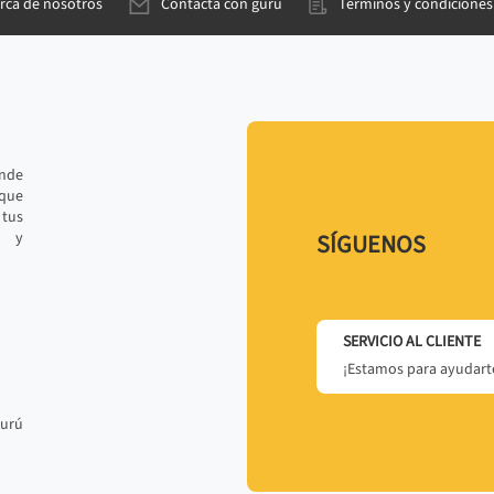
rca de nosotros
Contacta con gurú
Términos y condiciones
ande
 que
tus
r y
SÍGUENOS
SERVICIO AL CLIENTE
¡Estamos para ayudarte
gurú