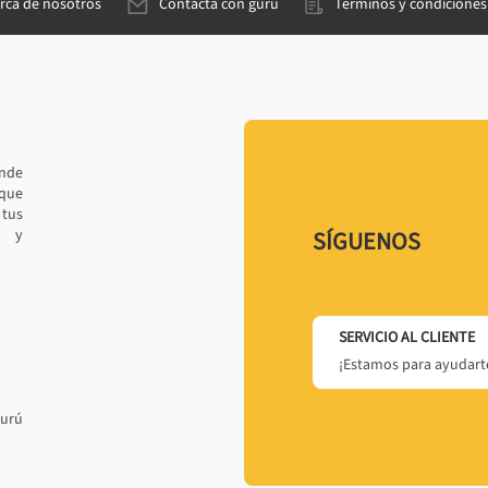
rca de nosotros
Contacta con gurú
Términos y condiciones
ande
 que
tus
r y
SÍGUENOS
SERVICIO AL CLIENTE
¡Estamos para ayudarte
gurú