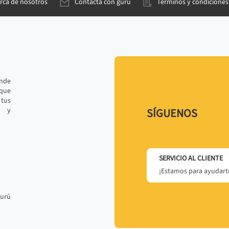
rca de nosotros
Contacta con gurú
Términos y condiciones
ande
 que
tus
r y
SÍGUENOS
SERVICIO AL CLIENTE
¡Estamos para ayudarte
gurú