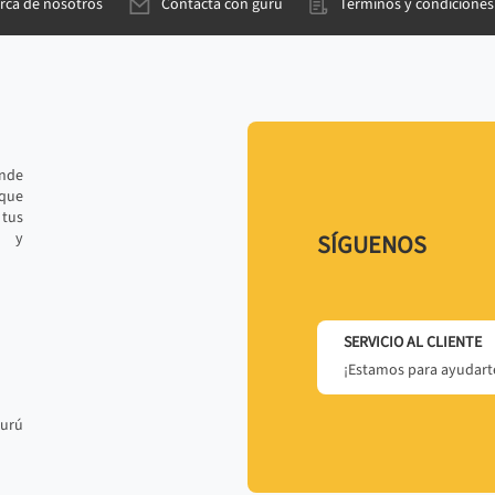
rca de nosotros
Contacta con gurú
Términos y condiciones
ande
 que
tus
r y
SÍGUENOS
SERVICIO AL CLIENTE
¡Estamos para ayudarte
gurú