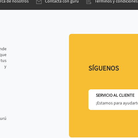
rca de nosotros
Contacta con gurú
Términos y condiciones
ande
 que
tus
r y
SÍGUENOS
SERVICIO AL CLIENTE
¡Estamos para ayudarte
gurú