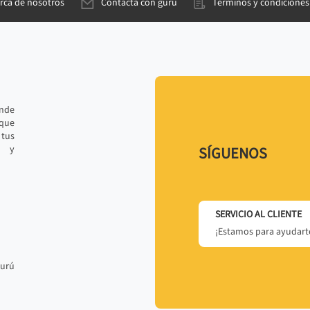
rca de nosotros
Contacta con gurú
Términos y condiciones
ande
 que
tus
r y
SÍGUENOS
SERVICIO AL CLIENTE
¡Estamos para ayudarte
gurú