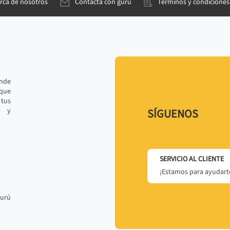
rca de nosotros
Contacta con gurú
Términos y condiciones
ande
 que
tus
r y
SÍGUENOS
SERVICIO AL CLIENTE
¡Estamos para ayudarte
gurú