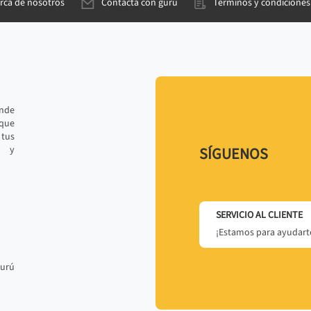
rca de nosotros
Contacta con gurú
Términos y condiciones
ande
 que
tus
r y
SÍGUENOS
SERVICIO AL CLIENTE
¡Estamos para ayudarte
gurú