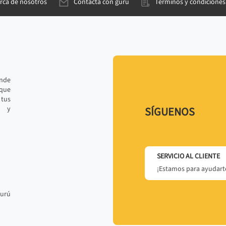
rca de nosotros
Contacta con gurú
Términos y condiciones
ande
 que
tus
r y
SÍGUENOS
SERVICIO AL CLIENTE
¡Estamos para ayudarte
gurú