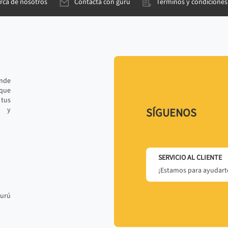
rca de nosotros
Contacta con gurú
Términos y condiciones
ande
 que
tus
r y
SÍGUENOS
SERVICIO AL CLIENTE
¡Estamos para ayudarte
gurú