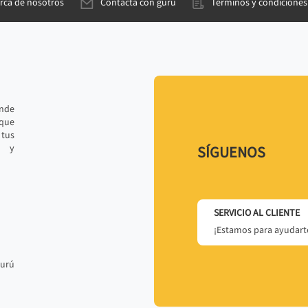
rca de nosotros
Contacta con gurú
Términos y condiciones
ande
 que
tus
r y
SÍGUENOS
SERVICIO AL CLIENTE
¡Estamos para ayudarte
gurú