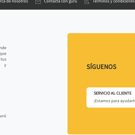
rca de nosotros
Contacta con gurú
Términos y condiciones
ande
 que
tus
r y
SÍGUENOS
SERVICIO AL CLIENTE
¡Estamos para ayudarte
gurú