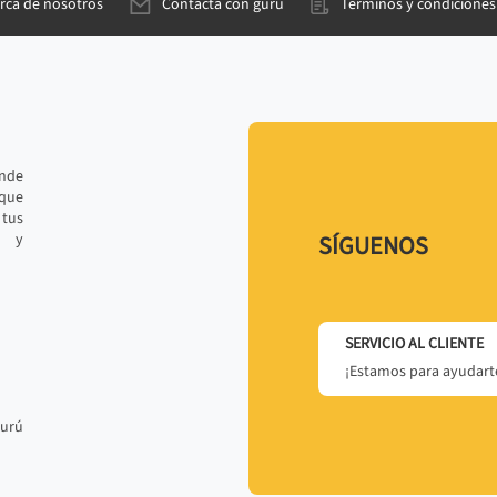
rca de nosotros
Contacta con gurú
Términos y condiciones
ande
 que
tus
r y
SÍGUENOS
SERVICIO AL CLIENTE
¡Estamos para ayudarte
gurú