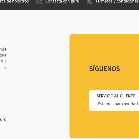
rca de nosotros
Contacta con gurú
Términos y condiciones
ande
 que
tus
r y
SÍGUENOS
SERVICIO AL CLIENTE
¡Estamos para ayudarte
gurú