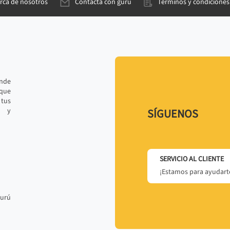
rca de nosotros
Contacta con gurú
Términos y condiciones
ande
 que
tus
r y
SÍGUENOS
SERVICIO AL CLIENTE
¡Estamos para ayudarte
gurú