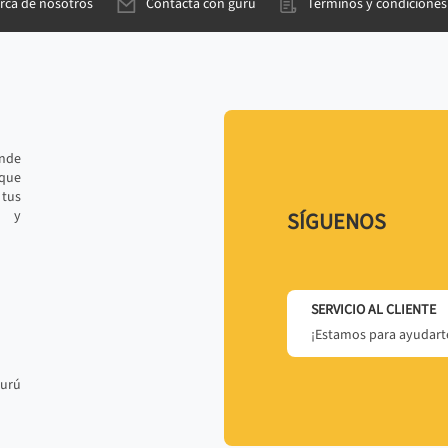
rca de nosotros
Contacta con gurú
Términos y condiciones
ande
 que
tus
r y
SÍGUENOS
SERVICIO AL CLIENTE
¡Estamos para ayudarte
gurú