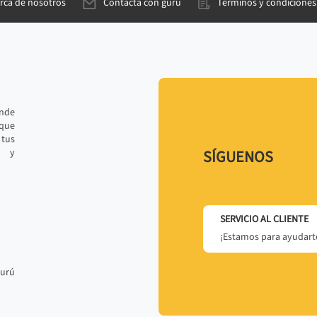
rca de nosotros
Contacta con gurú
Términos y condiciones
ande
 que
tus
r y
SÍGUENOS
SERVICIO AL CLIENTE
¡Estamos para ayudarte
gurú