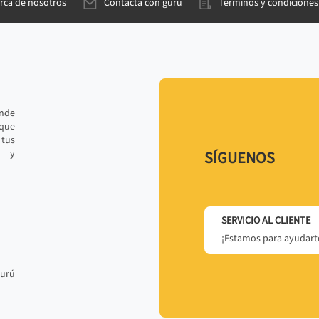
rca de nosotros
Contacta con gurú
Términos y condiciones
ande
 que
tus
r y
SÍGUENOS
SERVICIO AL CLIENTE
¡Estamos para ayudarte
gurú