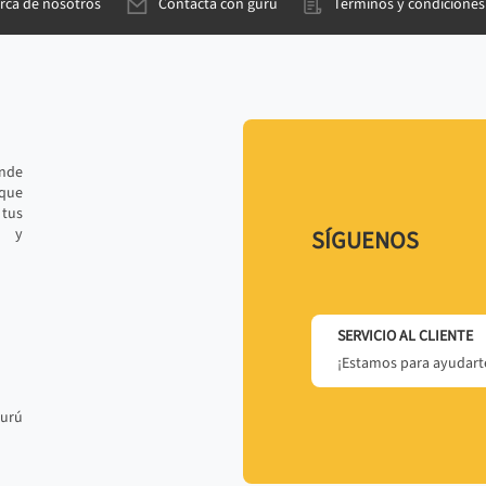
rca de nosotros
Contacta con gurú
Términos y condiciones
ande
 que
tus
r y
SÍGUENOS
SERVICIO AL CLIENTE
¡Estamos para ayudarte
gurú