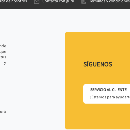
rca de nosotros
Contacta con gurú
Términos y condiciones
ande
 que
tus
r y
SÍGUENOS
SERVICIO AL CLIENTE
¡Estamos para ayudarte
gurú