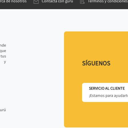
rca de nosotros
Contacta con gurú
Términos y condiciones
ande
 que
tus
r y
SÍGUENOS
SERVICIO AL CLIENTE
¡Estamos para ayudarte
gurú