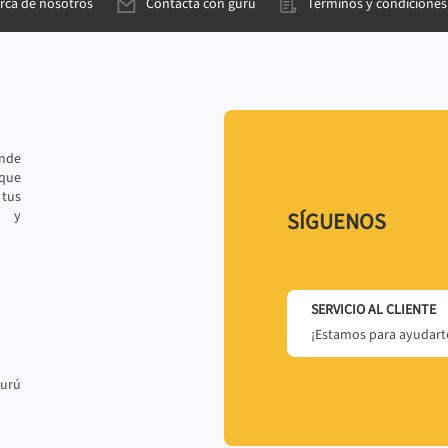
rca de nosotros
Contacta con gurú
Términos y condiciones
ande
 que
tus
r y
SÍGUENOS
SERVICIO AL CLIENTE
¡Estamos para ayudarte
gurú