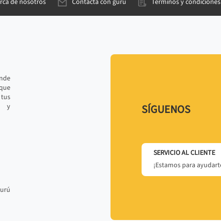
rca de nosotros
Contacta con gurú
Términos y condiciones
ande
 que
tus
r y
SÍGUENOS
SERVICIO AL CLIENTE
¡Estamos para ayudarte
gurú