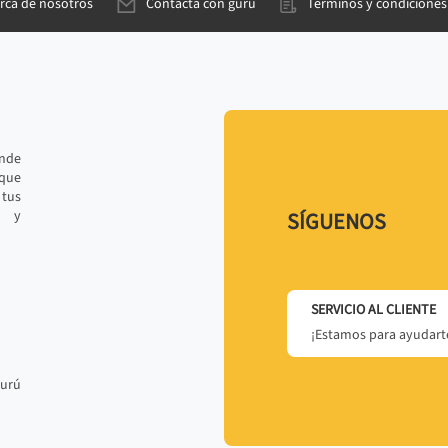
rca de nosotros
Contacta con gurú
Términos y condiciones
ande
 que
tus
r y
SÍGUENOS
SERVICIO AL CLIENTE
¡Estamos para ayudarte
gurú