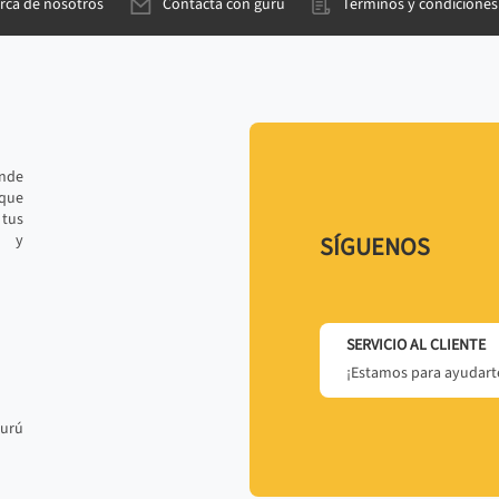
rca de nosotros
Contacta con gurú
Términos y condiciones
ande
 que
tus
r y
SÍGUENOS
SERVICIO AL CLIENTE
¡Estamos para ayudarte
gurú