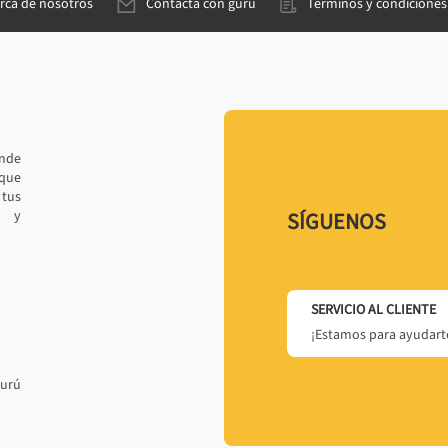
rca de nosotros
Contacta con gurú
Términos y condiciones
ande
 que
tus
r y
SÍGUENOS
SERVICIO AL CLIENTE
¡Estamos para ayudarte
gurú