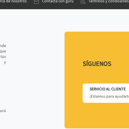
rca de nosotros
Contacta con gurú
Términos y condiciones
ande
 que
tus
r y
SÍGUENOS
SERVICIO AL CLIENTE
¡Estamos para ayudarte
gurú