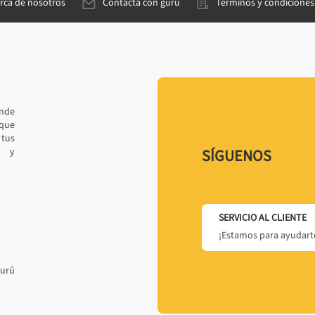
rca de nosotros
Contacta con gurú
Términos y condiciones
ande
 que
tus
r y
SÍGUENOS
SERVICIO AL CLIENTE
¡Estamos para ayudarte
gurú