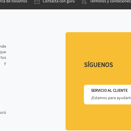
rca de nosotros
Contacta con gurú
Términos y condiciones
ande
 que
tus
r y
SÍGUENOS
SERVICIO AL CLIENTE
¡Estamos para ayudarte
gurú