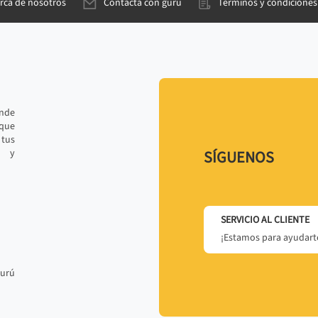
rca de nosotros
Contacta con gurú
Términos y condiciones
ande
 que
tus
r y
SÍGUENOS
SERVICIO AL CLIENTE
¡Estamos para ayudarte
gurú