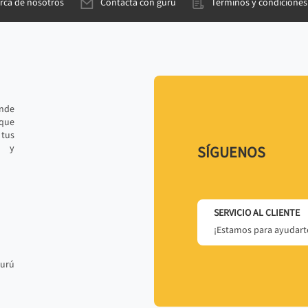
rca de nosotros
Contacta con gurú
Términos y condiciones
ande
 que
tus
r y
SÍGUENOS
SERVICIO AL CLIENTE
¡Estamos para ayudarte
gurú