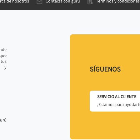
rca de nosotros
Contacta con gurú
Términos y condiciones
ande
 que
tus
r y
SÍGUENOS
SERVICIO AL CLIENTE
¡Estamos para ayudarte
gurú